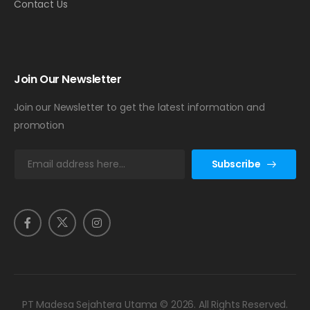
Contact Us
Join Our Newsletter
Join our Newsletter to get the latest information and
promotion
E
Subscribe
m
a
i
l
*
PT Madesa Sejahtera Utama © 2026. All Rights Reserved.