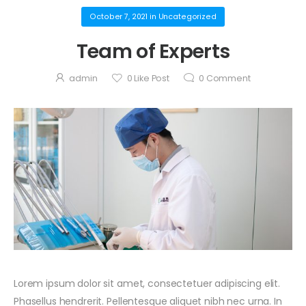
full inspection.
by
Admin
October 7, 2021
in
Uncategorized
Team of Experts
October 7, 2021
Hospital
doctors
admin
0
Like Post
0
Comment
examine
by
Admin
patients
October 7, 2021
Office In our
clinic
discounts for a
by
Admin
full inspection
Lorem ipsum dolor sit amet, consectetuer adipiscing elit.
Phasellus hendrerit. Pellentesque aliquet nibh nec urna. In