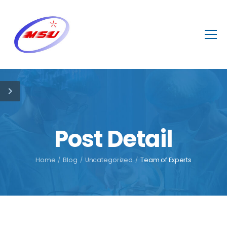
Post Detail
Home
/
Blog
/
Uncategorized
/
Team of Experts
October 7, 2021
In our clinic
discounts for a